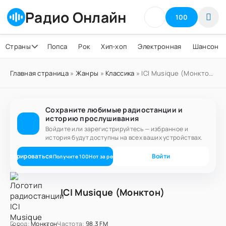
Радио Онлайн
100
Страны
Попса
Рок
Хип-хоп
Электронная
Шансон
Главная страница
»
Жанры
»
Классика
» ICI Musique (Монктон)
Сохраните любимые радиостанции и
историю прослушивания
Войдите или зарегистрируйтесь — избранное и
история будут доступны на всех ваших устройствах.
егистрироваться
Войти
Получите
100
Нот
за регистрацию
ICI Musique (Монктон)
Город:
Монктон
Частота:
98.3 FM