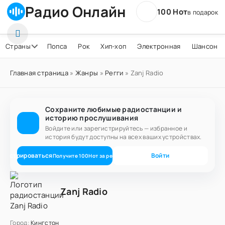
Радио Онлайн
100 Нот
в подарок
Страны
Попса
Рок
Хип-хоп
Электронная
Шансон
Главная страница
»
Жанры
»
Регги
» Zanj Radio
Сохраните любимые радиостанции и
историю прослушивания
Войдите или зарегистрируйтесь — избранное и
история будут доступны на всех ваших устройствах.
егистрироваться
Войти
Получите
100
Нот
за регистрацию
Zanj Radio
Город:
Кингстон