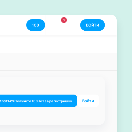
0
100
ВОЙТИ
оваться
Войти
Получите
100
Нот
за регистрацию