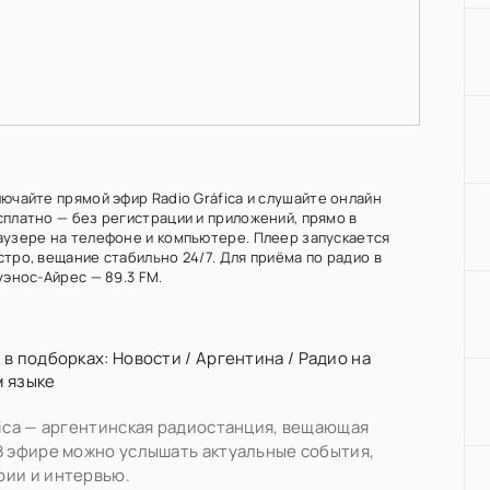
ючайте прямой эфир Radio Gráfica и слушайте онлайн
сплатно — без регистрации и приложений, прямо в
аузере на телефоне и компьютере. Плеер запускается
тро, вещание стабильно 24/7. Для приёма по радио в
уэнос-Айрес — 89.3 FM.
 в подборках:
Новости
/
Аргентина
/
Радио на
 языке
fica — аргентинская радиостанция, вещающая
В эфире можно услышать актуальные события,
рии и интервью.