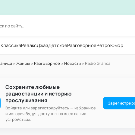
н
Классика
Релакс
Джаз
Детское
Разговорное
Ретро
Юмор
раница
»
Жанры
»
Разговорное
»
Новости
» Radio Gráfica
Сохраните любимые
радиостанции и историю
прослушивания
Зарегистрир
Войдите или зарегистрируйтесь — избранное
и история будут доступны на всех ваших
устройствах.