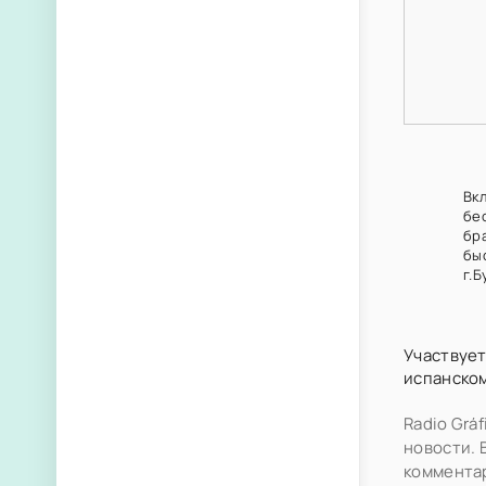
Вкл
бе
бр
быс
г.Б
Участвует
испанском
Radio Grá
новости. 
коммента