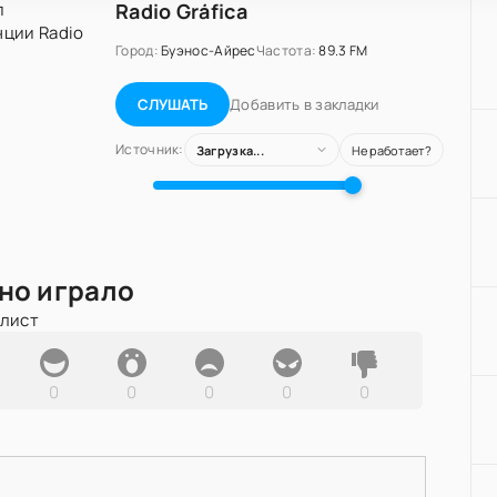
Radio Gráfica
Город:
Буэнос-Айрес
Частота:
89.3 FM
Добавить в закладки
СЛУШАТЬ
Источник:
Загрузка...
Не работает?
но играло
йлист
0
0
0
0
0