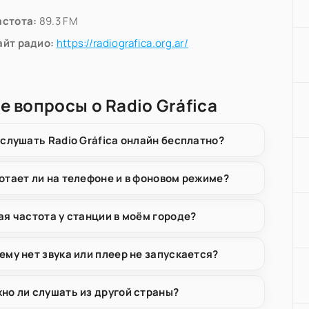
астота:
89.3 FM
айт радио:
https://radiografica.org.ar/
е вопросы о Radio Gráfica
 слушать Radio Gráfica онлайн бесплатно?
отает ли на телефоне и в фоновом режиме?
ая частота у станции в моём городе?
ему нет звука или плеер не запускается?
но ли слушать из другой страны?