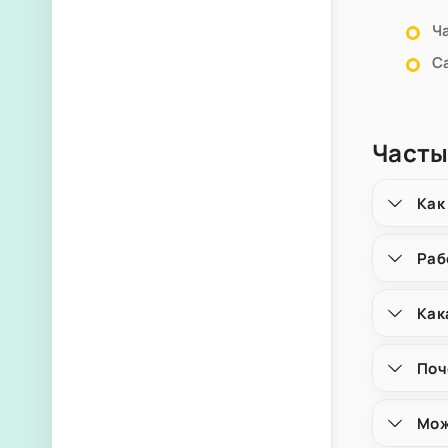
Ч
С
Часты
Как
Раб
Как
Поч
Мож