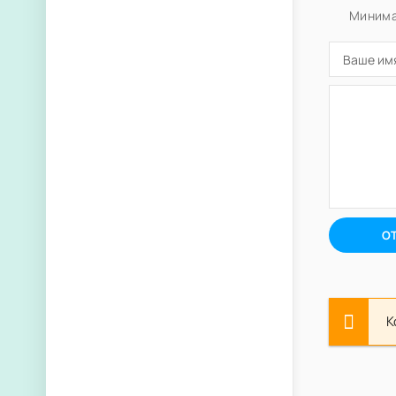
Минима
О
К