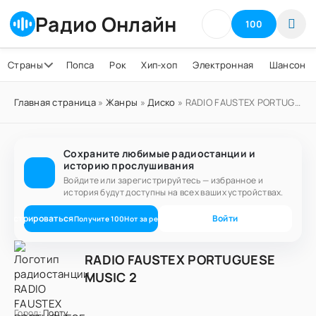
Радио Онлайн
100
Страны
Попса
Рок
Хип-хоп
Электронная
Шансон
Главная страница
»
Жанры
»
Диско
» RADIO FAUSTEX PORTUGUESE MUSIC 2
Сохраните любимые радиостанции и
историю прослушивания
Войдите или зарегистрируйтесь — избранное и
история будут доступны на всех ваших устройствах.
егистрироваться
Войти
Получите
100
Нот
за регистрацию
RADIO FAUSTEX PORTUGUESE
MUSIC 2
Город:
Порту