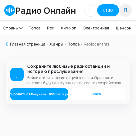
Радио Онлайн
100
Страны
Попса
Рок
Хип-хоп
Электронная
Шансон
Главная страница
»
Жанры
»
Попса
» Radiocentras
Сохраните любимые радиостанции и
историю прослушивания
Войдите или зарегистрируйтесь — избранное и
история будут доступны на всех ваших устройствах.
егистрироваться
Войти
Получите
100
Нот
за регистрацию