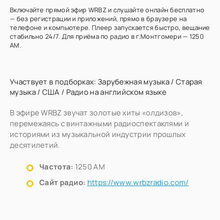
Включайте прямой эфир WRBZ и слушайте онлайн бесплатно
— без регистрации и приложений, прямо в браузере на
телефоне и компьютере. Плеер запускается быстро, вещание
стабильно 24/7. Для приёма по радио в г.Монтгомери — 1250
AM.
Участвует в подборках:
Зарубежная музыка
/
Старая
музыка
/
США
/
Радио на английском языке
В эфире WRBZ звучат золотые хиты «олдизов»,
перемежаясь с винтажными радиоспектаклями и
историями из музыкальной индустрии прошлых
десятилетий.
Частота:
1250 AM
Сайт радио:
https://www.wrbzradio.com/