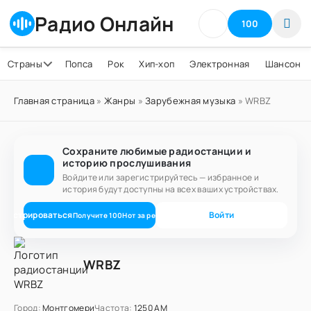
Радио Онлайн
100
Страны
Попса
Рок
Хип-хоп
Электронная
Шансон
Главная страница
»
Жанры
»
Зарубежная музыка
» WRBZ
Сохраните любимые радиостанции и
историю прослушивания
Войдите или зарегистрируйтесь — избранное и
история будут доступны на всех ваших устройствах.
егистрироваться
Войти
Получите
100
Нот
за регистрацию
WRBZ
Город:
Монтгомери
Частота:
1250 AM