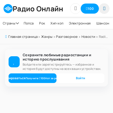
Радио Онлайн
100
Страны
Попса
Рок
Хип-хоп
Электронная
Шансон
Главная страница
»
Жанры
»
Разговорное
»
Новости
» Radio 620
Сохраните любимые радиостанции и
историю прослушивания
Войдите или зарегистрируйтесь — избранное и
история будут доступны на всех ваших устройствах.
егистрироваться
Войти
Получите
100
Нот
за регистрацию