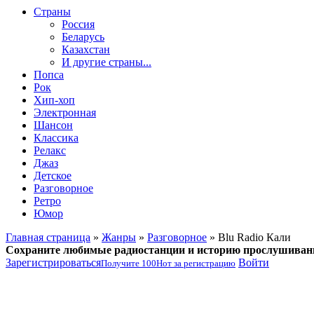
Страны
Россия
Беларусь
Казахстан
И другие страны...
Попса
Рок
Хип-хоп
Электронная
Шансон
Классика
Релакс
Джаз
Детское
Разговорное
Ретро
Юмор
Главная страница
»
Жанры
»
Разговорное
» Blu Radio Кали
Сохраните любимые радиостанции и историю прослушиван
Зарегистрироваться
Войти
Получите
100
Нот
за регистрацию