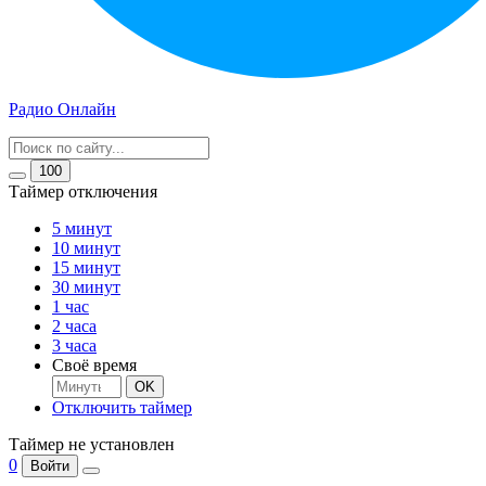
Радио Онлайн
100
Таймер отключения
5 минут
10 минут
15 минут
30 минут
1 час
2 часа
3 часа
Своё время
OK
Отключить таймер
Таймер не установлен
0
Войти