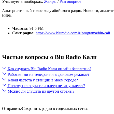
Участвует в подборках:
Жанры
/
Разговорное
Альтернативный голос колумбийского радио. Новости, аналит
мира.
Частота:
91.5 FM
Сайт радио:
https://www.bluradio.com/#!programa/blu-cali
Частые вопросы о Blu Radio Кали
Как слушать Blu Radio Кали онлайн бесплатно?
Работает ли на телефоне и в фоновом режиме?
Какая частота у станции в моём городе?
Почему нет звука или плеер не запускается?
Можно ли слушать из другой страны?
Отправить/Сохранить радио в социальных сетях: