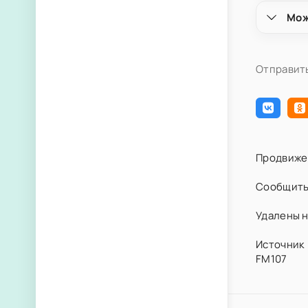
Мож
Отправить
Продвиже
Сообщить
Удалены н
Источник 
FM107