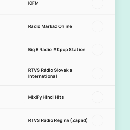
ЮFM
Radio Markaz Online
Big B Radio #Kpop Station
RTVS Rádio Slovakia
International
MixiFy Hindi Hits
RTVS Rádio Regina (Západ)