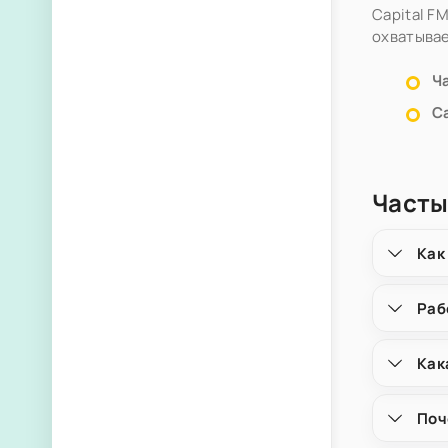
Capital F
охватывае
Ч
С
Часты
Как
Раб
Как
Поч