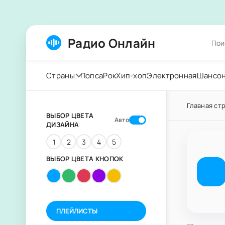
Радио Онлайн
Страны
Попса
Рок
Хип-хоп
Электронная
Шансо
Главная ст
ВЫБОР ЦВЕТА
Авто
ДИЗАЙНА
1
2
3
4
5
ВЫБОР ЦВЕТА КНОПОК
ПЛЕЙЛИСТЫ