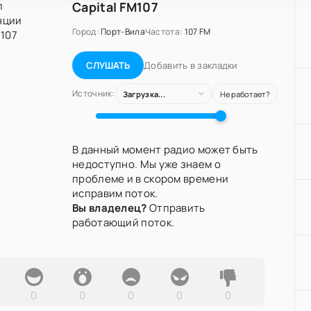
Capital FM107
Город:
Порт-Вила
Частота:
107 FM
Добавить в закладки
СЛУШАТЬ
Источник:
Загрузка...
Не работает?
В данный момент радио может быть
недоступно. Мы уже знаем о
проблеме и в скором времени
исправим поток.
Вы владелец?
Отправить
работающий поток.
0
0
0
0
0