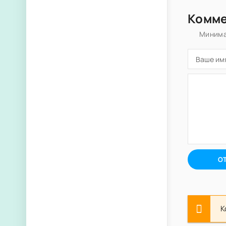
Комм
Минима
О
К