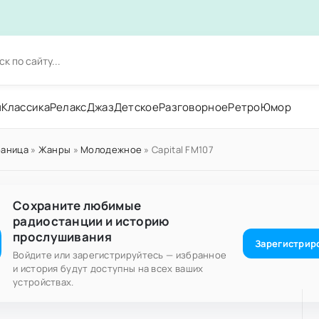
н
Классика
Релакс
Джаз
Детское
Разговорное
Ретро
Юмор
раница
»
Жанры
»
Молодежное
» Capital FM107
Сохраните любимые
радиостанции и историю
прослушивания
Зарегистрир
Войдите или зарегистрируйтесь — избранное
и история будут доступны на всех ваших
устройствах.