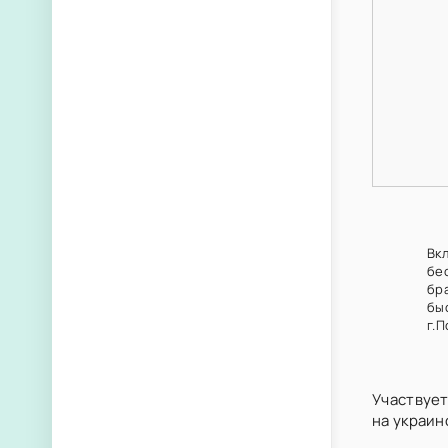
Вк
бе
бр
быс
г.П
Участвует
на украин