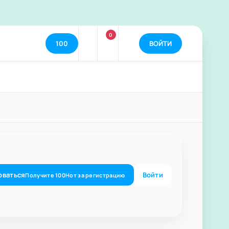
0
100
ВОЙТИ
оваться
Войти
Получите
100
Нот
за регистрацию