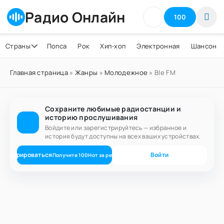
Радио Онлайн
100
Страны
Попса
Рок
Хип-хоп
Электронная
Шансон
Главная страница
»
Жанры
»
Молодежное
» Ble FM
Сохраните любимые радиостанции и
историю прослушивания
Войдите или зарегистрируйтесь — избранное и
история будут доступны на всех ваших устройствах.
егистрироваться
Войти
Получите
100
Нот
за регистрацию