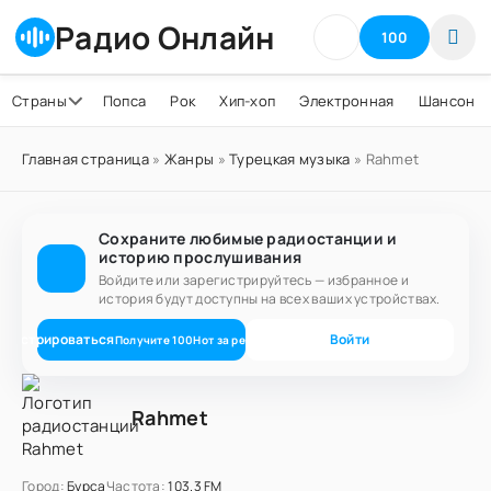
Радио Онлайн
100
Страны
Попса
Рок
Хип-хоп
Электронная
Шансон
Главная страница
»
Жанры
»
Турецкая музыка
» Rahmet
Сохраните любимые радиостанции и
историю прослушивания
Войдите или зарегистрируйтесь — избранное и
история будут доступны на всех ваших устройствах.
егистрироваться
Войти
Получите
100
Нот
за регистрацию
Rahmet
Город:
Бурса
Частота:
103.3 FM