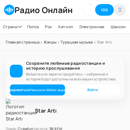
Радио Онлайн
100
Страны
Попса
Рок
Хип-хоп
Электронная
Шансон
Главная страница
»
Жанры
»
Турецкая музыка
» Star Artı
Сохраните любимые радиостанции и
историю прослушивания
Войдите или зарегистрируйтесь — избранное и
история будут доступны на всех ваших устройствах.
егистрироваться
Войти
Получите
100
Нот
за регистрацию
Star Artı
Город:
Стамбул
Частота:
98.8 FM