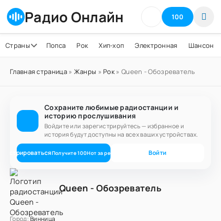
Радио Онлайн
100
Страны
Попса
Рок
Хип-хоп
Электронная
Шансон
Главная страница
»
Жанры
»
Рок
» Queen - Обозреватель
Сохраните любимые радиостанции и
историю прослушивания
Войдите или зарегистрируйтесь — избранное и
история будут доступны на всех ваших устройствах.
егистрироваться
Войти
Получите
100
Нот
за регистрацию
Queen - Обозреватель
Город:
Винница