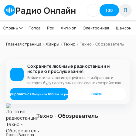
Радио Онлайн
100
Страны
Попса
Рок
Хип-хоп
Электронная
Шансон
Главная страница
»
Жанры
»
Техно
» Техно - Обозреватель
Сохраните любимые радиостанции и
историю прослушивания
Войдите или зарегистрируйтесь — избранное и
история будут доступны на всех ваших устройствах.
егистрироваться
Войти
Получите
100
Нот
за регистрацию
Техно - Обозреватель
Город:
Винница