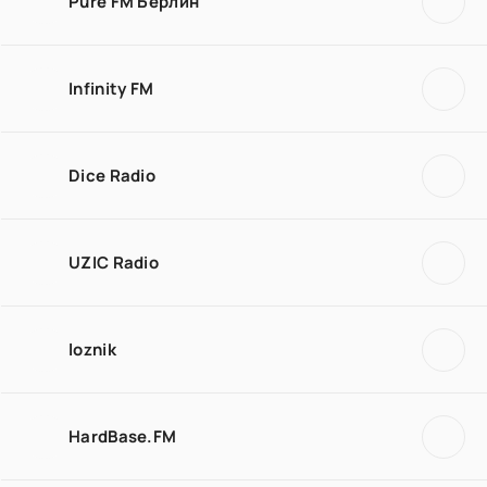
Pure FM Берлин
Infinity FM
Dice Radio
UZIC Radio
loznik
HardBase.FM