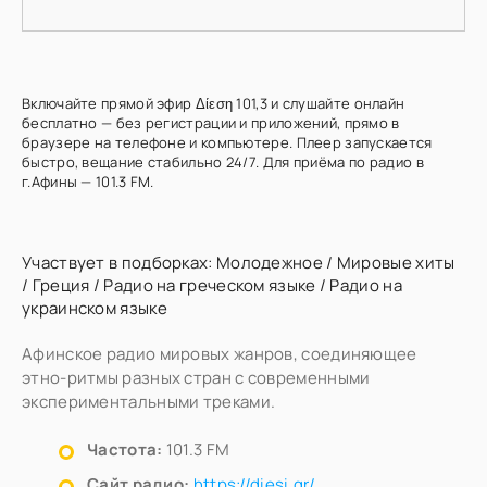
Включайте прямой эфир Δίεση 101,3 и слушайте онлайн
бесплатно — без регистрации и приложений, прямо в
браузере на телефоне и компьютере. Плеер запускается
быстро, вещание стабильно 24/7. Для приёма по радио в
г.Афины — 101.3 FM.
Участвует в подборках:
Молодежное
/
Мировые хиты
/
Греция
/
Радио на греческом языке
/
Радио на
украинском языке
Афинское радио мировых жанров, соединяющее
этно-ритмы разных стран с современными
экспериментальными треками.
Частота:
101.3 FM
Сайт радио:
https://diesi.gr/