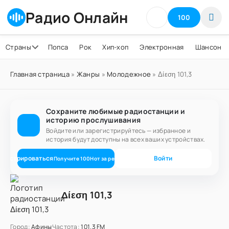
Радио Онлайн
100
Страны
Попса
Рок
Хип-хоп
Электронная
Шансон
Главная страница
»
Жанры
»
Молодежное
» Δίεση 101,3
Сохраните любимые радиостанции и
историю прослушивания
Войдите или зарегистрируйтесь — избранное и
история будут доступны на всех ваших устройствах.
егистрироваться
Войти
Получите
100
Нот
за регистрацию
Δίεση 101,3
Город:
Афины
Частота:
101.3 FM