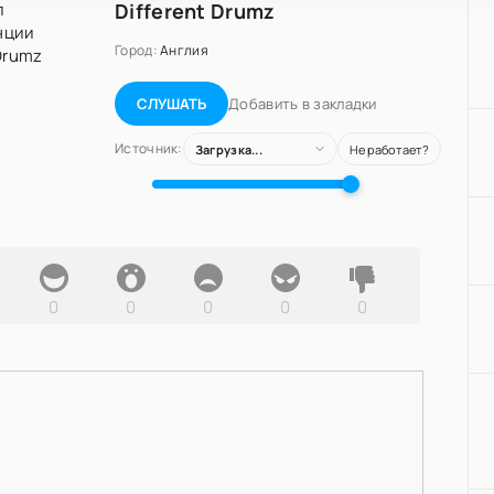
Different Drumz
Город:
Англия
Добавить в закладки
СЛУШАТЬ
Источник:
Загрузка...
Не работает?
0
0
0
0
0