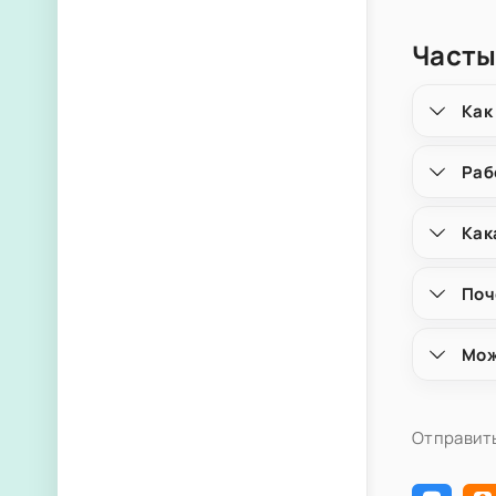
Часты
Как
Раб
Как
Поч
Мож
Отправить