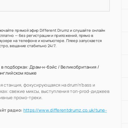
лючайте прямой эфир Different Drumz и слушайте онлайн
сплатно — без регистрации и приложений, прямо в
аузере на телефоне и компьютере. Плеер запускается
стро, вещание стабильно 24/7.
 в подборках:
Драм-н-бэйс
/
Великобритания
/
английском языке
я станция, фокусирующаяся на drum’n’bass и
уках: свежие миксы, выступления топ-prod-диджеев
ивные промо-треки.
айт радио:
https://www.differentdrumz.co.uk/tune-