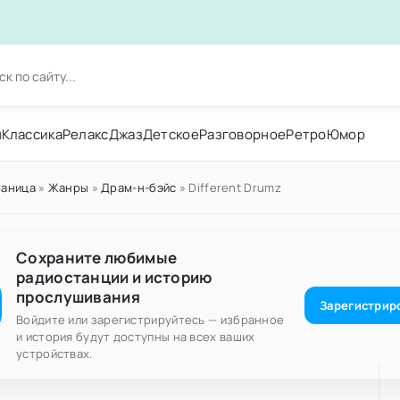
н
Классика
Релакс
Джаз
Детское
Разговорное
Ретро
Юмор
раница
»
Жанры
»
Драм-н-бэйс
» Different Drumz
Сохраните любимые
радиостанции и историю
прослушивания
Зарегистрир
Войдите или зарегистрируйтесь — избранное
и история будут доступны на всех ваших
устройствах.