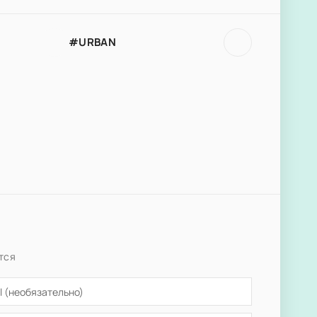
#URBAN
тся