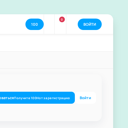
0
100
ВОЙТИ
оваться
Войти
Получите
100
Нот
за регистрацию