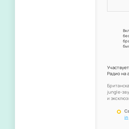
Вк
бе
бр
бы
Участвует
Радио на 
Британска
jungle-зв
и эксклюз
С
in