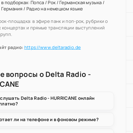
 в подборках:
Попса
/
Рок
/
Германская музыка
/
/
Германия
/
Радио на немецком языке
рок-площадка: в эфире панк и поп-рок, рубрики о
 концертах и прямые трансляции выступлений
рупп.
айт радио:
https://www.deltaradio.de
е вопросы о Delta Radio -
ICANE
 слушать Delta Radio - HURRICANE онлайн
платно?
отает ли на телефоне и в фоновом режиме?