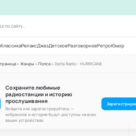
н
Классика
Релакс
Джаз
Детское
Разговорное
Ретро
Юмор
страница
»
Жанры
»
Попса
» Delta Radio - HURRICANE
Сохраните любимые
радиостанции и историю
прослушивания
Зарегистриро
Войдите или зарегистрируйтесь —
избранное и история будут доступны на всех
ваших устройствах.