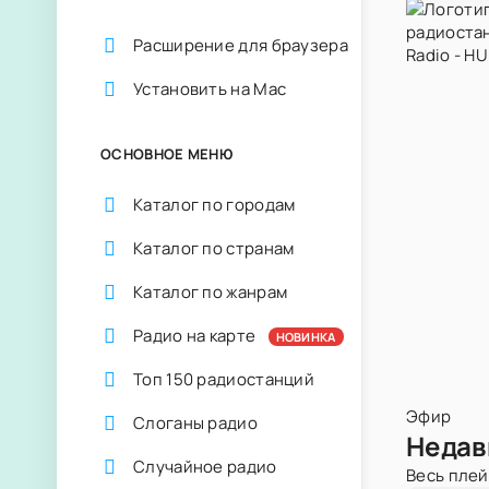
Расширение для браузера
Установить на Mac
ОСНОВНОЕ МЕНЮ
Каталог по городам
Каталог по странам
Каталог по жанрам
Радио на карте
НОВИНКА
Топ 150 радиостанций
Эфир
Слоганы радио
Недав
Случайное радио
Весь пле