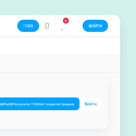
0
100
ВОЙТИ
ваться
Войти
Получите
100
Нот
за регистрацию