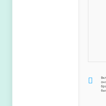
Вк
он
бр
бы