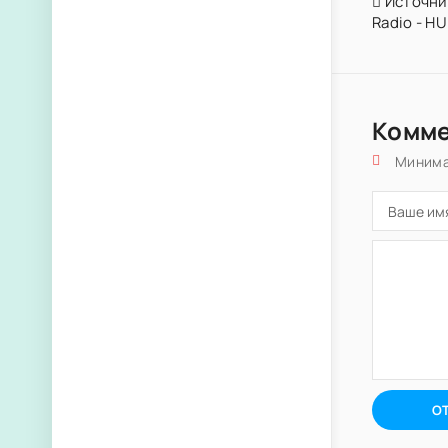
Источник
Radio - H
Комм
Минима
О