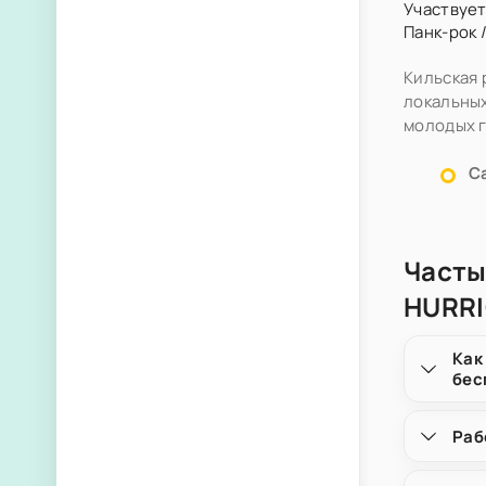
Участвует
Панк-рок
Кильская 
локальных
молодых г
С
Часты
HURR
Как
бес
Раб