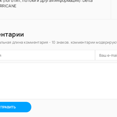
 (логотип, потоки и другая информация): Delta
URRICANE
ентарии
льная длина комментария - 10 знаков. комментарии модерирую
ТПРАВИТЬ