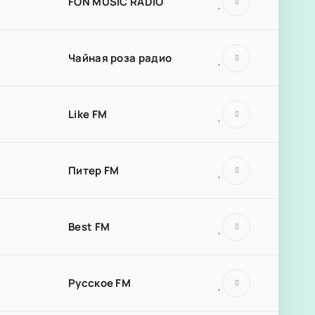
FON MUSIC RADIO
Чайная роза радио
Like FM
Питер FM
Best FM
Русское FM