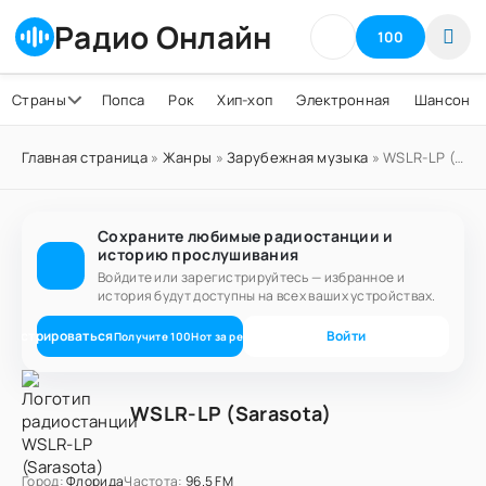
Радио Онлайн
100
Страны
Попса
Рок
Хип-хоп
Электронная
Шансон
Главная страница
»
Жанры
»
Зарубежная музыка
» WSLR-LP (Sarasota)
Сохраните любимые радиостанции и
историю прослушивания
Войдите или зарегистрируйтесь — избранное и
история будут доступны на всех ваших устройствах.
егистрироваться
Войти
Получите
100
Нот
за регистрацию
WSLR-LP (Sarasota)
Город:
Флорида
Частота:
96.5 FM