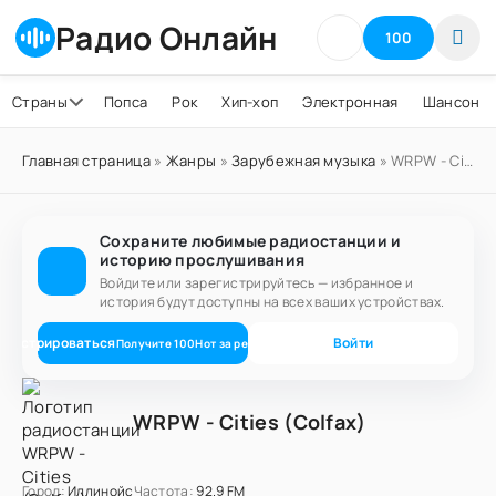
Радио Онлайн
100
Страны
Попса
Рок
Хип-хоп
Электронная
Шансон
Главная страница
»
Жанры
»
Зарубежная музыка
» WRPW - Cities (Colfax)
Сохраните любимые радиостанции и
историю прослушивания
Войдите или зарегистрируйтесь — избранное и
история будут доступны на всех ваших устройствах.
егистрироваться
Войти
Получите
100
Нот
за регистрацию
WRPW - Cities (Colfax)
Город:
Иллинойс
Частота:
92.9 FM