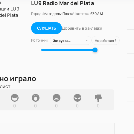
LU9 Radio Mar del Plata
Город:
Мар-дель-Плата
Частота:
670 AM
Добавить в закладки
СЛУШАТЬ
Источник:
Загрузка...
Не работает?
но играло
йлист
0
0
0
0
0