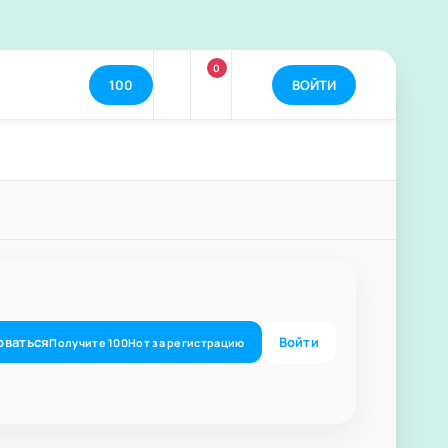
0
100
ВОЙТИ
оваться
Войти
Получите
100
Нот
за регистрацию