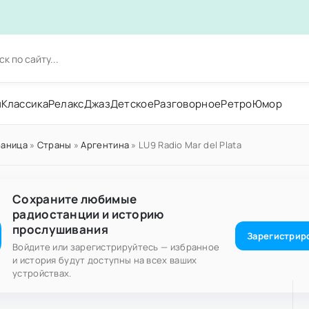
н
Классика
Релакс
Джаз
Детское
Разговорное
Ретро
Юмор
раница
»
Страны
»
Аргентина
» LU9 Radio Mar del Plata
Сохраните любимые
радиостанции и историю
прослушивания
Зарегистрир
Войдите или зарегистрируйтесь — избранное
и история будут доступны на всех ваших
устройствах.