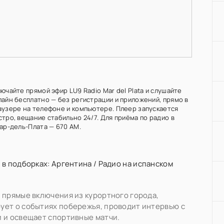
ючайте прямой эфир LU9 Radio Mar del Plata и слушайте
лайн бесплатно — без регистрации и приложений, прямо в
аузере на телефоне и компьютере. Плеер запускается
тро, вещание стабильно 24/7. Для приёма по радио в
Мар-дель-Плата — 670 AM.
 в подборках:
Аргентина
/
Радио на испанском
 прямые включения из курортного города,
ет о событиях побережья, проводит интервью с
 и освещает спортивные матчи.