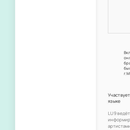
Вкл
он
бр
быс
г.
Участвует
языке
LU9 ведёт
информиру
артистами