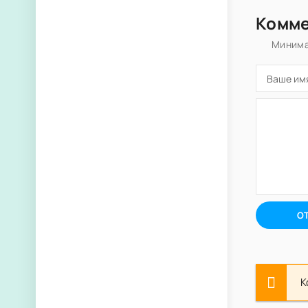
Комм
Минима
О
К