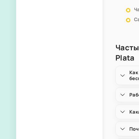
Ч
С
Часты
Plata
Как
бес
Раб
Как
Поч