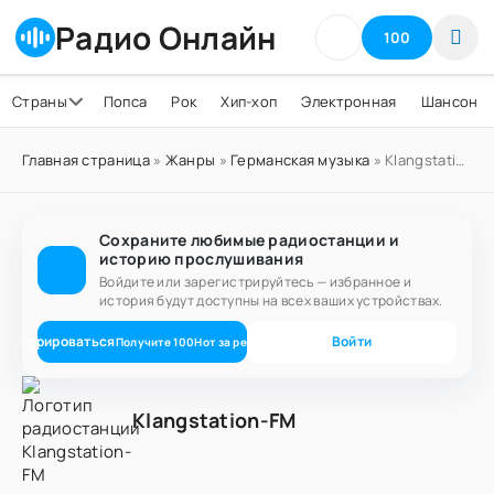
Радио Онлайн
100
Страны
Попса
Рок
Хип-хоп
Электронная
Шансон
Главная страница
»
Жанры
»
Германская музыка
» Klangstation-FM
Сохраните любимые радиостанции и
историю прослушивания
Войдите или зарегистрируйтесь — избранное и
история будут доступны на всех ваших устройствах.
егистрироваться
Войти
Получите
100
Нот
за регистрацию
Klangstation-FM