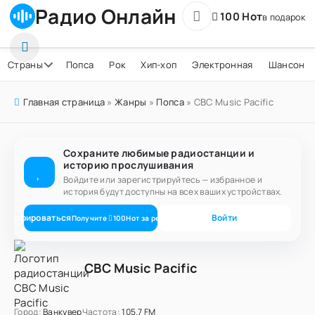
Радио Онлайн
100 Нот
в подарок
Страны
Попса
Рок
Хип-хоп
Электронная
Шансон
Главная страница
»
Жанры
»
Попса
» CBC Music Pacific
Сохраните любимые радиостанции и
историю прослушивания
Войдите или зарегистрируйтесь — избранное и
история будут доступны на всех ваших устройствах.
егистрироваться
Войти
Получите
100
Нот
за регистрацию
CBC Music Pacific
Город:
Ванкувер
Частота:
105.7 FM