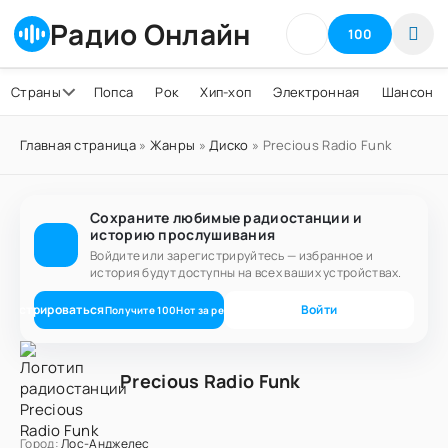
Радио Онлайн
100
Страны
Попса
Рок
Хип-хоп
Электронная
Шансон
Главная страница
»
Жанры
»
Диско
» Precious Radio Funk
Сохраните любимые радиостанции и
историю прослушивания
Войдите или зарегистрируйтесь — избранное и
история будут доступны на всех ваших устройствах.
егистрироваться
Войти
Получите
100
Нот
за регистрацию
Precious Radio Funk
Город:
Лос-Анджелес