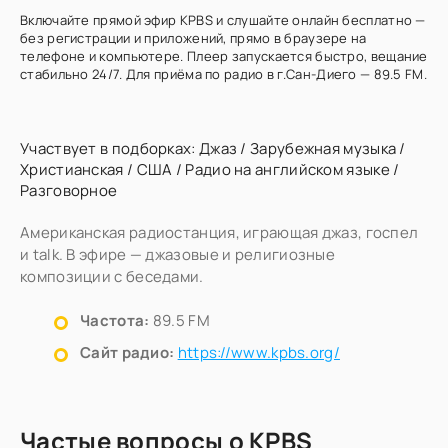
Включайте прямой эфир KPBS и слушайте онлайн бесплатно —
без регистрации и приложений, прямо в браузере на
телефоне и компьютере. Плеер запускается быстро, вещание
стабильно 24/7. Для приёма по радио в г.Сан-Диего — 89.5 FM.
Участвует в подборках:
Джаз
/
Зарубежная музыка
/
Христианская
/
США
/
Радио на английском языке
/
Разговорное
Американская радиостанция, играющая джаз, госпел
и talk. В эфире — джазовые и религиозные
композиции с беседами.
Частота:
89.5 FM
Сайт радио:
https://www.kpbs.org/
Частые вопросы о KPBS