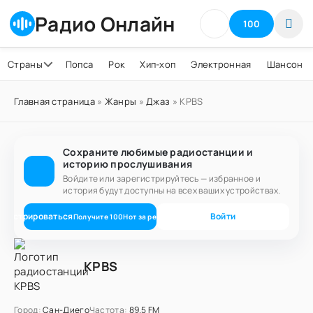
Радио Онлайн
100
Страны
Попса
Рок
Хип-хоп
Электронная
Шансон
Главная страница
»
Жанры
»
Джаз
» KPBS
Сохраните любимые радиостанции и
историю прослушивания
Войдите или зарегистрируйтесь — избранное и
история будут доступны на всех ваших устройствах.
егистрироваться
Войти
Получите
100
Нот
за регистрацию
KPBS
Город:
Сан-Диего
Частота:
89.5 FM