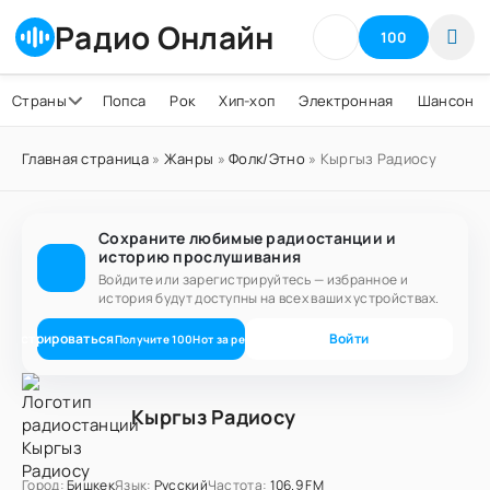
Радио Онлайн
100
Страны
Попса
Рок
Хип-хоп
Электронная
Шансон
Главная страница
»
Жанры
»
Фолк/Этно
» Кыргыз Радиосу
Сохраните любимые радиостанции и
историю прослушивания
Войдите или зарегистрируйтесь — избранное и
история будут доступны на всех ваших устройствах.
егистрироваться
Войти
Получите
100
Нот
за регистрацию
Кыргыз Радиосу
Город:
Бишкек
Язык:
Русский
Частота:
106.9 FM