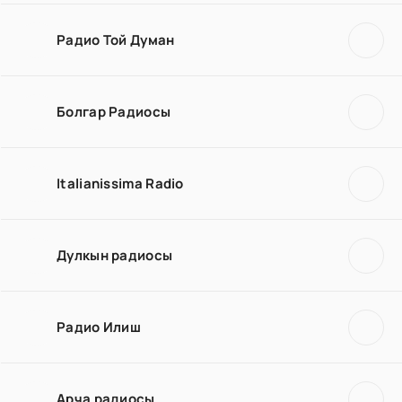
Радио Той Думан
Болгар Радиосы
Italianissima Radio
Дулкын радиосы
Радио Илиш
Арча радиосы