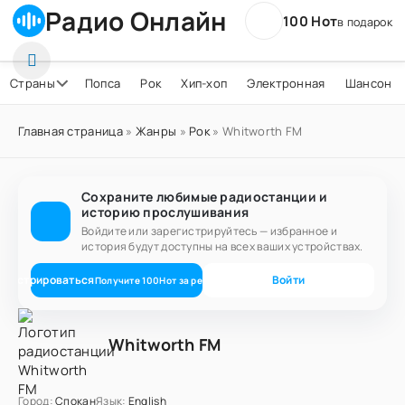
Радио Онлайн
100 Нот
в подарок
Страны
Попса
Рок
Хип-хоп
Электронная
Шансон
Главная страница
»
Жанры
»
Рок
» Whitworth FM
Сохраните любимые радиостанции и
историю прослушивания
Войдите или зарегистрируйтесь — избранное и
история будут доступны на всех ваших устройствах.
егистрироваться
Войти
Получите
100
Нот
за регистрацию
Whitworth FM
Город:
Спокан
Язык:
English