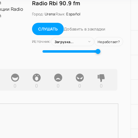
Radio Rbi 90.9 fm
Город:
Urena
Язык:
Español
Добавить в закладки
СЛУШАТЬ
Источник:
Загрузка...
Не работает?
0
0
0
0
0