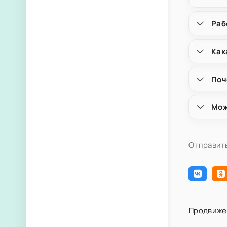
Раб
Как
Поч
Мож
Отправить
Продвиже