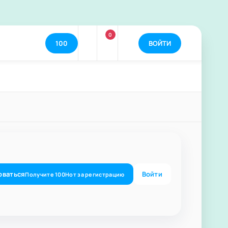
0
100
ВОЙТИ
оваться
Войти
Получите
100
Нот
за регистрацию