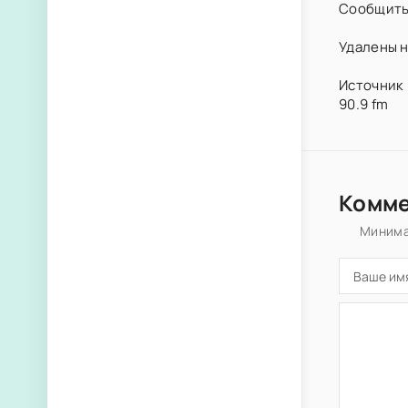
Сообщить
Удалены н
Источник 
90.9 fm
Комм
Минима