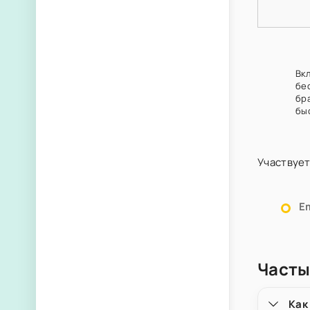
Вкл
бе
бр
бы
Участвует
Em
Часты
Как