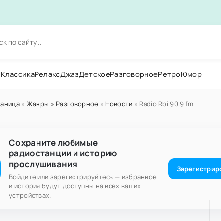
н
Классика
Релакс
Джаз
Детское
Разговорное
Ретро
Юмор
раница
»
Жанры
»
Разговорное
»
Новости
» Radio Rbi 90.9 fm
Сохраните любимые
радиостанции и историю
прослушивания
Зарегистрир
Войдите или зарегистрируйтесь — избранное
и история будут доступны на всех ваших
устройствах.