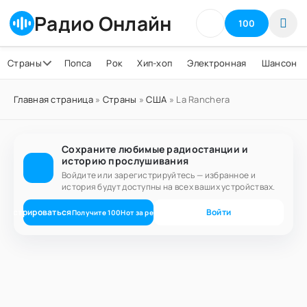
Радио Онлайн
100
Страны
Попса
Рок
Хип-хоп
Электронная
Шансон
Главная страница
»
Страны
»
США
» La Ranchera
Сохраните любимые радиостанции и
историю прослушивания
Войдите или зарегистрируйтесь — избранное и
история будут доступны на всех ваших устройствах.
егистрироваться
Войти
Получите
100
Нот
за регистрацию